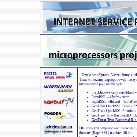
Dzięki współpracy Naszej firmy z ta
Thawte możemy zaproponować naszym K
biznesowych jak i osobistych.
Przykładowe ceny certyfikató
RapidSSL - 45zł/rok netto
RapidSSL wildcard - 420 zł/rok
GeoTrust QuickSSL Basic - 220
GeoTrust QuickSSL Premium - 
GeoTrust True BusinessID - 328
GeoTrust True BusinessID 
Dla chcących wypróbować nasze usług
domeny (RapidSSL) na okres 30 dni.